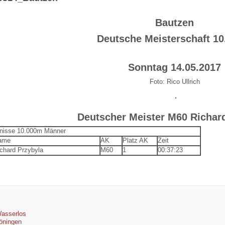
Bautzen
Deutsche Meisterschaft 1
Sonntag 14.05.2017
Foto: Rico Ullrich
Deutscher Meister M60 Richar
nisse 10.000m Männer
ame
AK
Platz AK
Zeit
chard Przybyla
M60
1
00:37:23
asserlos
öningen