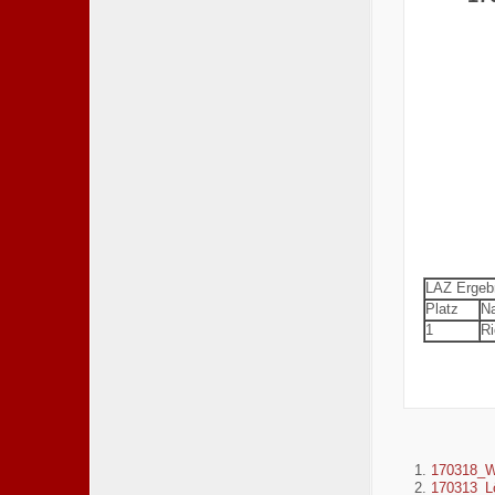
LAZ Ergeb
Platz
N
1
Ri
170318_W
170313_L