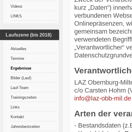
kurz „Daten“) inner
Videos
verbundenen Webseit
LINKS
Onlinepräsenzen, wi
gemeinsam bezeichne
Laufszene (bis 2018)
verwendeten Begriffl
„Verantwortlicher“ ve
Aktuelles
Datenschutzgrundv
Termine
Ergebnisse
Verantwortlich
Bilder (Lauf)
LAZ Obernburg-Milt
Lauf-Team
c/o Carsten Hohm (V
info@laz-obb-mil.de
Trainingszeiten
Links
Arten der vera
Kontakt
- Bestandsdaten (z.
Jahresbestzeiten